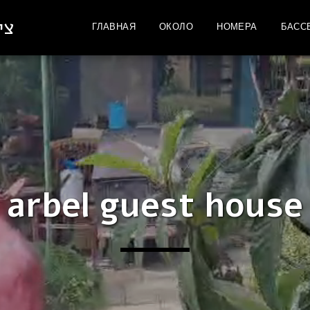
צי
ГЛАВНАЯ
ОКОЛО
НОМЕРА
БАСС
arbel guest house